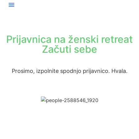
Retreat Za Ženske
Gostje O Nas
Prijavnica na ženski retreat
Začuti sebe
Prosimo, izpolnite spodnjo prijavnico. Hvala.